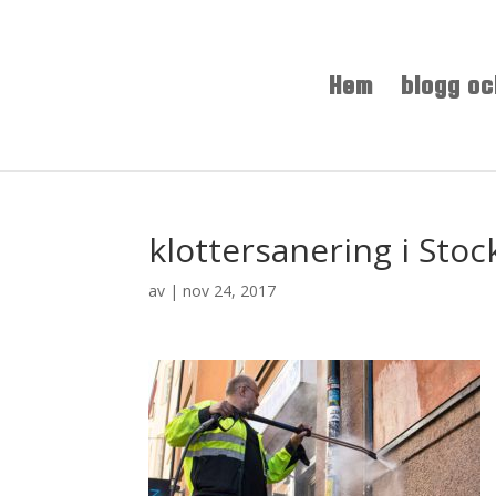
Hem
blogg oc
klottersanering i Sto
av
|
nov 24, 2017