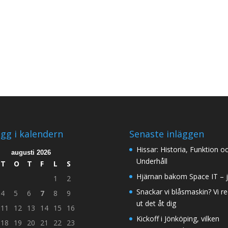
ägg i kalendern
Senaste inläggen
Hissar: Historia, Funktion o
augusti 2026
Underhåll
T
O
T
F
L
S
Hjärnan bakom Space IT – 
1
2
Snackar vi blåsmaskin? Vi r
4
5
6
7
8
9
ut det åt dig
11
12
13
14
15
16
Kickoff i Jönköping, vilken
18
19
20
21
22
23