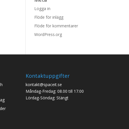
Logga in
Flöde för inlägg
Flöde för kommentarer
WordPress.org
Kontaktuppgifter
ch
kontakt@spaceit.se
Måndag-Fredag: 08.00 till 17.00
Lördag-Söndag: Stängt
jag
eder