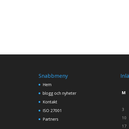
Snabbmeny
Inl
Hem
M
blogg och nyheter
Kontakt
3
ISO 27001
10
Partners
17