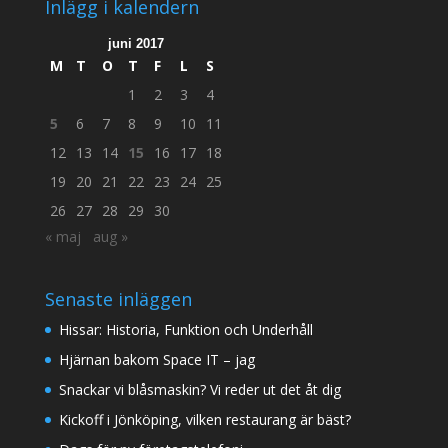
Inlägg i kalendern
juni 2017
M
T
O
T
F
L
S
1
2
3
4
5
6
7
8
9
10
11
12
13
14
15
16
17
18
19
20
21
22
23
24
25
26
27
28
29
30
« maj
aug »
Senaste inläggen
Hissar: Historia, Funktion och Underhåll
Hjärnan bakom Space IT – jag
Snackar vi blåsmaskin? Vi reder ut det åt dig
Kickoff i Jönköping, vilken restaurang är bäst?