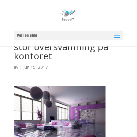
Välj en sida
stor översvämning på
kontoret
av
|
jun 15, 2017