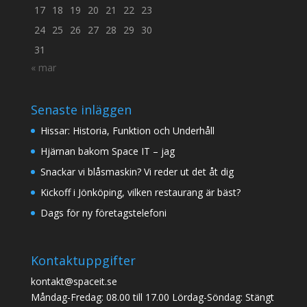
17
18
19
20
21
22
23
24
25
26
27
28
29
30
31
« mar
Senaste inläggen
Hissar: Historia, Funktion och Underhåll
Hjärnan bakom Space IT – jag
Snackar vi blåsmaskin? Vi reder ut det åt dig
Kickoff i Jönköping, vilken restaurang är bäst?
Dags för ny företagstelefoni
Kontaktuppgifter
kontakt@spaceit.se
Måndag-Fredag: 08.00 till 17.00 Lördag-Söndag: Stängt