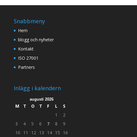
Snabbmeny
Hem
blogg och nyheter
Kontakt
ISO 27001
Partners
Inlägg i kalendern
augusti 2026
M
T
O
T
F
L
S
1
2
3
4
5
6
7
8
9
10
11
12
13
14
15
16