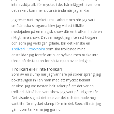
inte avslöja allt för mycket i det här inlägget, även om
det säkert kommer sluta så ändå när jag är klar.
Jag reser runt mycket i mitt arbete och när jag var i
småländska skogarna blev jag vid ett tillfälle
medbjuden på en magisk show där en trollkarl hade en
riktigt nära show. Det var något jag inte sett tidigare
och som jag verkligen gillade. Blir det kanske en
Trollkarl i Stockholm
som ska trollbinda mina
anställda? Jag förstår att ni är nyfikna men ni ska inte
tänka på detta utan fortsätta njuta av er ledighet.
Trollkarl eller inte trollkarl
Som av en slump när jag var nere på söder sprang jag
bokstavligen in i en man med ett mycket bekant
ansikte. Jag var nästan helt säker på att det var en
trollkarl. Alltså han vars show jag varit på tidigare i år.
Det visade sig att det inte var det och det hade nog
varit lite för mycket slump för min del. Speciellt när jag
går i dom tankarna jag gör nu.