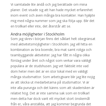
Vi samtalade lite ändå och jag berättade om mina
planer. Det visade sig att han hade mycket erfarenhet
inom event och även många bra kontakter. Han hjälpte
mig med några nummer som jag ska följa upp. Blir det
en trollkarl eller inte, det återstår att se.
Andra möjligheter i Stockholm
Som jag skrev i början finns det såklart helt obegränsat
med aktivitetsmöjligheter i Stockholm. Jag vill hitta en
kombination av bra boende, bra mat samt roliga och
teambyggande aktiviteter. Jag har fått in några olika
förslag under året och något som verkar vara väldigt
populära är de studshusen. Jag vet faktiskt inte vad
dom heter men det är en stor lokal med en väldigt
många studsmattor. Som arbetsgivare blir jag lite nojig
av att skicka ut medarbetarna på studsmattor. Vi är
inte alla purunga och det känns som att skaderisken är
relativt hög. Det är inte samma sak som en trollkarl
men detta har dock varit ett mycket stort önskemål
från er, våra anställda, att jag kommer begrunda det