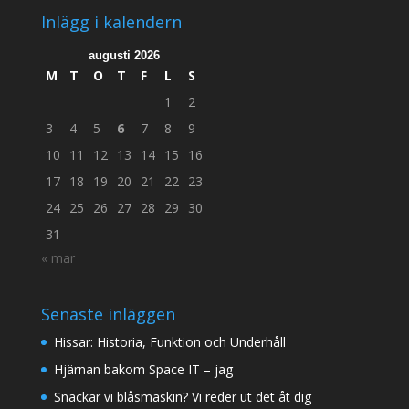
Inlägg i kalendern
augusti 2026
M
T
O
T
F
L
S
1
2
3
4
5
6
7
8
9
10
11
12
13
14
15
16
17
18
19
20
21
22
23
24
25
26
27
28
29
30
31
« mar
Senaste inläggen
Hissar: Historia, Funktion och Underhåll
Hjärnan bakom Space IT – jag
Snackar vi blåsmaskin? Vi reder ut det åt dig