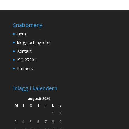
Snabbmeny
Hem
blogg och nyheter
Kontakt
ISO 27001
Partners
Inlägg i kalendern
augusti 2026
M
T
O
T
F
L
S
1
2
3
4
5
6
7
8
9