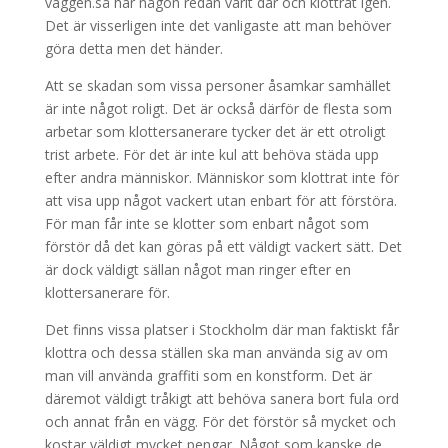
väggen.så har någon redan varit där och klottrat igen.
Det är visserligen inte det vanligaste att man behöver
göra detta men det händer.
Att se skadan som vissa personer åsamkar samhället
är inte något roligt. Det är också därför de flesta som
arbetar som klottersanerare tycker det är ett otroligt
trist arbete. För det är inte kul att behöva städa upp
efter andra människor. Människor som klottrat inte för
att visa upp något vackert utan enbart för att förstöra.
För man får inte se klotter som enbart något som
förstör då det kan göras på ett väldigt vackert sätt. Det
är dock väldigt sällan något man ringer efter en
klottersanerare för.
Det finns vissa platser i Stockholm där man faktiskt får
klottra och dessa ställen ska man använda sig av om
man vill använda graffiti som en konstform. Det är
däremot väldigt tråkigt att behöva sanera bort fula ord
och annat från en vägg. För det förstör så mycket och
kostar väldigt mycket pengar. Något som kanske de