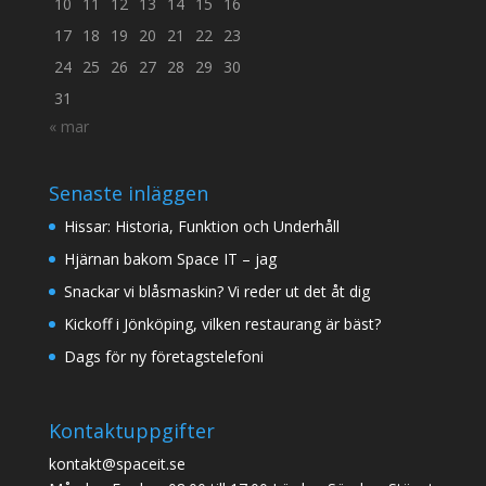
10
11
12
13
14
15
16
17
18
19
20
21
22
23
24
25
26
27
28
29
30
31
« mar
Senaste inläggen
Hissar: Historia, Funktion och Underhåll
Hjärnan bakom Space IT – jag
Snackar vi blåsmaskin? Vi reder ut det åt dig
Kickoff i Jönköping, vilken restaurang är bäst?
Dags för ny företagstelefoni
Kontaktuppgifter
kontakt@spaceit.se