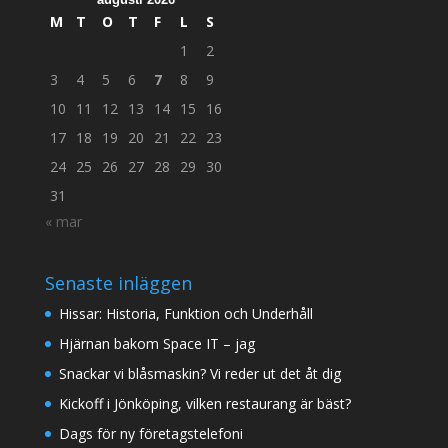
M
T
O
T
F
L
S
1
2
3
4
5
6
7
8
9
10
11
12
13
14
15
16
17
18
19
20
21
22
23
24
25
26
27
28
29
30
31
« mar
Senaste inläggen
Hissar: Historia, Funktion och Underhåll
Hjärnan bakom Space IT – jag
Snackar vi blåsmaskin? Vi reder ut det åt dig
Kickoff i Jönköping, vilken restaurang är bäst?
Dags för ny företagstelefoni