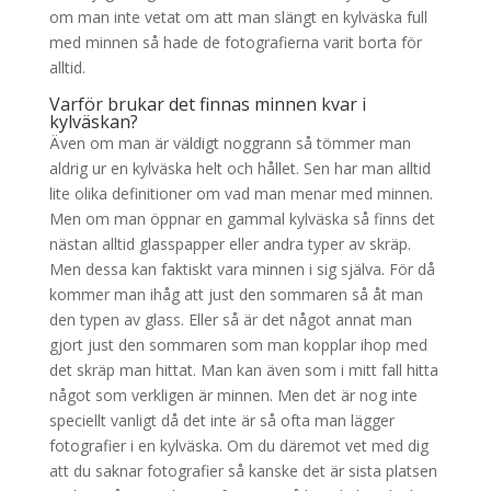
om man inte vetat om att man slängt en kylväska full
med minnen så hade de fotografierna varit borta för
alltid.
Varför brukar det finnas minnen kvar i
kylväskan?
Även om man är väldigt noggrann så tömmer man
aldrig ur en kylväska helt och hållet. Sen har man alltid
lite olika definitioner om vad man menar med minnen.
Men om man öppnar en gammal kylväska så finns det
nästan alltid glasspapper eller andra typer av skräp.
Men dessa kan faktiskt vara minnen i sig själva. För då
kommer man ihåg att just den sommaren så åt man
den typen av glass. Eller så är det något annat man
gjort just den sommaren som man kopplar ihop med
det skräp man hittat. Man kan även som i mitt fall hitta
något som verkligen är minnen. Men det är nog inte
speciellt vanligt då det inte är så ofta man lägger
fotografier i en kylväska. Om du däremot vet med dig
att du saknar fotografier så kanske det är sista platsen