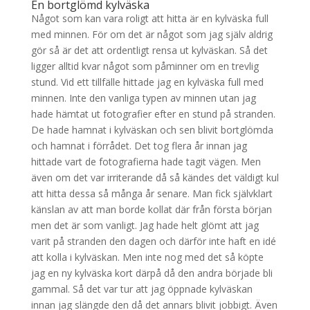
En bortglömd kylväska
Något som kan vara roligt att hitta är en kylväska full
med minnen. För om det är något som jag själv aldrig
gör så är det att ordentligt rensa ut kylväskan. Så det
ligger alltid kvar något som påminner om en trevlig
stund. Vid ett tillfälle hittade jag en kylväska full med
minnen. Inte den vanliga typen av minnen utan jag
hade hämtat ut fotografier efter en stund på stranden.
De hade hamnat i kylväskan och sen blivit bortglömda
och hamnat i förrådet. Det tog flera år innan jag
hittade vart de fotografierna hade tagit vägen. Men
även om det var irriterande då så kändes det väldigt kul
att hitta dessa så många år senare. Man fick självklart
känslan av att man borde kollat där från första början
men det är som vanligt. Jag hade helt glömt att jag
varit på stranden den dagen och därför inte haft en idé
att kolla i kylväskan. Men inte nog med det så köpte
jag en ny kylväska kort därpå då den andra började bli
gammal. Så det var tur att jag öppnade kylväskan
innan jag slängde den då det annars blivit jobbigt. Även